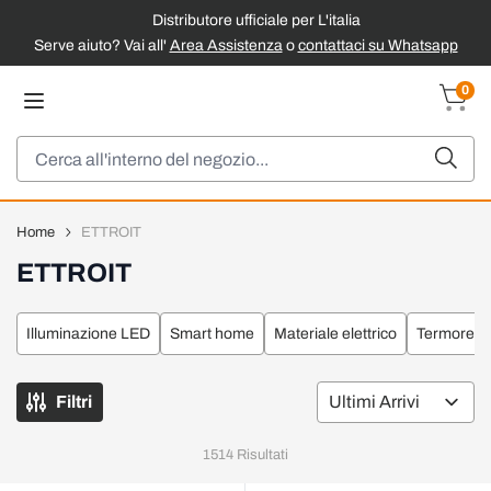
Distributore ufficiale per L'italia
Serve aiuto? Vai all'
Area Assistenza
o
contattaci su Whatsapp
Salta al contenuto
0
Carrel
Cerca
Home
ETTROIT
ETTROIT
Illuminazione LED
Smart home
Materiale elettrico
Termorego
Filtri
Or
1514
Risultati