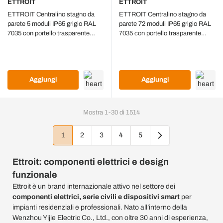
ETTROIT
ETTROIT
ETTROIT Centralino stagno da
ETTROIT Centralino stagno da
parete 5 moduli IP65 grigio RAL
parete 72 moduli IP65 grigio RAL
7035 con portello trasparente
7035 con portello trasparente
fumè - DB120905
fumè - DB120972
Aggiungi
Aggiungi
Mostra
1
-
30
di
1514
1
2
3
4
5
Attualmente stai leggendo la pagina
Pagina
Pagina
Pagina
Pagina
Ettroit: componenti elettrici e design
funzionale
Ettroit è un brand internazionale attivo nel settore dei
componenti elettrici, serie civili e dispositivi smart
per
impianti residenziali e professionali. Nato all’interno della
Wenzhou Yijie Electric Co., Ltd., con oltre 30 anni di esperienza,