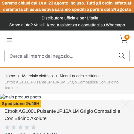
Saremo chiusi dal 14 al 23 agosto incluso. Tutti gli ordini effettuati
durante la chiusura estiva saranno spediti a partire dal 24 agosto
Distributore ufficiale per L'italia
Serve aiuto? Vai all'
Area Assistenza
o
contattaci su Whatsapp
Salta al contenuto
0
Carrel
Cerca
Home
Materiale elettrico
Moduli quadro elettrico
Ettroit AG1001 Pulsante 1P 16A 1M Grigio Compatibile Con Bticino
Axolute
ETTROIT
Spedizione 24/48H
Ettroit AG1001 Pulsante 1P 16A 1M Grigio Compatibile
Con Bticino Axolute