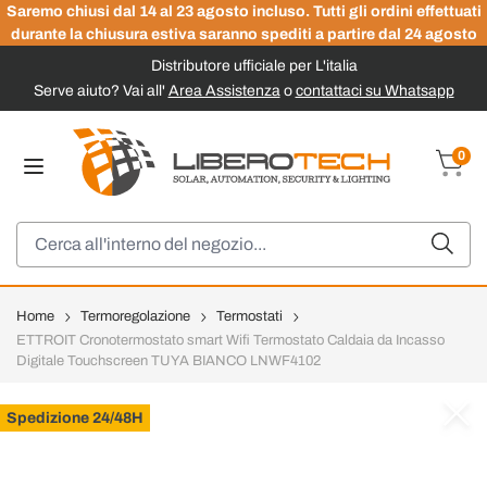
Saremo chiusi dal 14 al 23 agosto incluso. Tutti gli ordini effettuati
durante la chiusura estiva saranno spediti a partire dal 24 agosto
Distributore ufficiale per L'italia
Serve aiuto? Vai all'
Area Assistenza
o
contattaci su Whatsapp
Salta al contenuto
0
Carrel
Cerca
Home
Termoregolazione
Termostati
ETTROIT Cronotermostato smart Wifi Termostato Caldaia da Incasso
Digitale Touchscreen TUYA BIANCO LNWF4102
Spedizione 24/48H