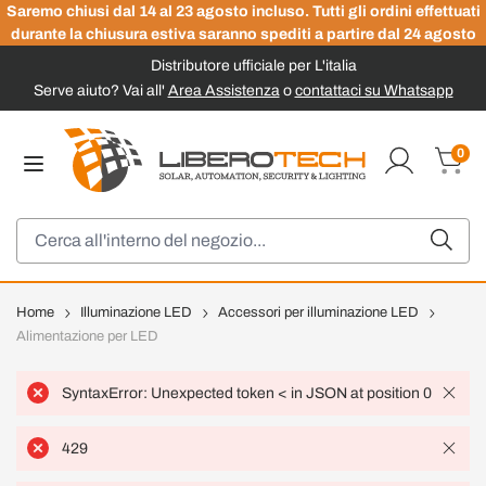
Saremo chiusi dal 14 al 23 agosto incluso. Tutti gli ordini effettuati
durante la chiusura estiva saranno spediti a partire dal 24 agosto
Distributore ufficiale per L'italia
Serve aiuto? Vai all'
Area Assistenza
o
contattaci su Whatsapp
Salta al contenuto
0
Carrel
Cerca
Home
Illuminazione LED
Accessori per illuminazione LED
Alimentazione per LED
SyntaxError: Unexpected token < in JSON at position 0
429