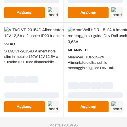
Caricamento...
Caricamento...
Aggiungi
Aggiungi
V-TAC
MEANWELL
V-TAC VT-20154D Alimentatore
slim in metallo 150W 12V 12,5A a
MeanWell HDR-15-24
2 uscite IP20 triac dimmerabile -
Alimentatore ultra sottile
SKU 3257
montaggio su guida DIN Rail
uscita singola 15,2W 24V 0,63A
Caricamento...
Caricamento...
Aggiungi
Aggiungi
Mostra
1
-
30
di
95