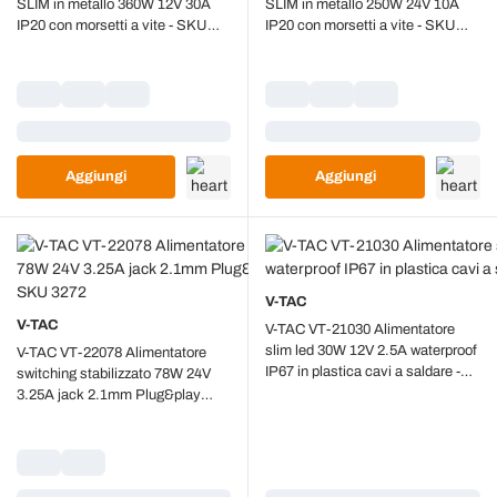
SLIM in metallo 360W 12V 30A
SLIM in metallo 250W 24V 10A
IP20 con morsetti a vite - SKU
IP20 con morsetti a vite - SKU
3274
3273
Caricamento...
Caricamento...
Aggiungi
Aggiungi
V-TAC
V-TAC
V-TAC VT-21030 Alimentatore
slim led 30W 12V 2.5A waterproof
V-TAC VT-22078 Alimentatore
IP67 in plastica cavi a saldare -
switching stabilizzato 78W 24V
SKU 3271
3.25A jack 2.1mm Plug&play
cavo da 2.4mt - SKU 3272