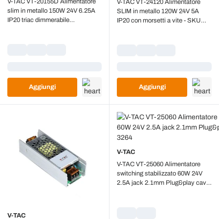
V-TAC VT-20155D Alimentatore
V-TAC VT-24120 Alimentatore
slim in metallo 150W 24V 6.25A
SLIM in metallo 120W 24V 5A
IP20 triac dimmerabile
IP20 con morsetti a vite - SKU
199x61x31mm - SKU 3258
3262
Caricamento...
Caricamento...
Aggiungi
Aggiungi
V-TAC
V-TAC VT-25060 Alimentatore
switching stabilizzato 60W 24V
2.5A jack 2.1mm Plug&play cavo
2.4mt - SKU 3264
V-TAC