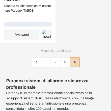
Tastiera touchscreen da 5" colore
nero Paradox TM50B
Caricamento...
Avvisami
Mostra
91
-
113
di
113
1
2
3
4
Pagina
Pagina
Pagina
Attualmente stai leggen
Paradox: sistemi di allarme e sicurezza
professionale
Paradox è un marchio internazionale specializzato nello
sviluppo di sistemi di sicurezza elettronica, con una lunga
esperienza nel settore antintrusione e una presenza
consolidata in oltre 100 paesi nel mondo.