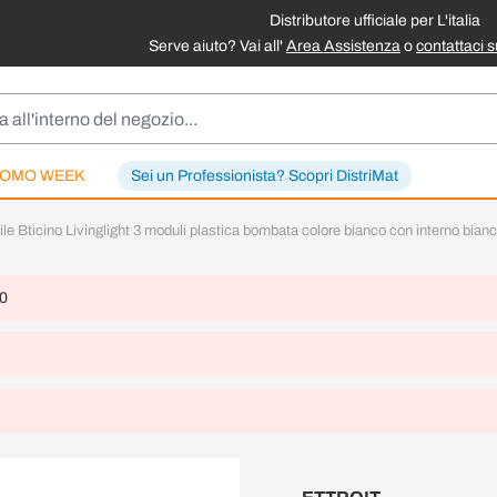
Distributore ufficiale per L'italia
Serve aiuto? Vai all'
Area Assistenza
o
contattaci 
OMO WEEK
Sei un Professionista? Scopri DistriMat
le Bticino Livinglight 3 moduli plastica bombata colore bianco con interno bian
 0