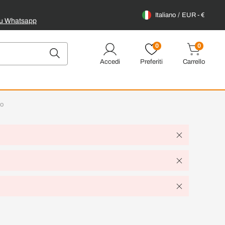
Italiano
EUR - €
su Whatsapp
0
0
Accedi
Preferiti
Carrello
co