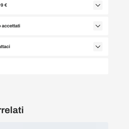
99 €
accettati
ttaci
relati