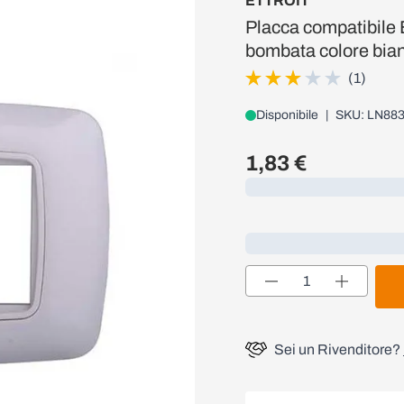
ETTROIT
Placca compatibile B
bombata colore bian
(1)
Disponibile
|
SKU: LN88
1,83 €
Caricamento...
Loading...
Quantità
Sei un Rivenditore?