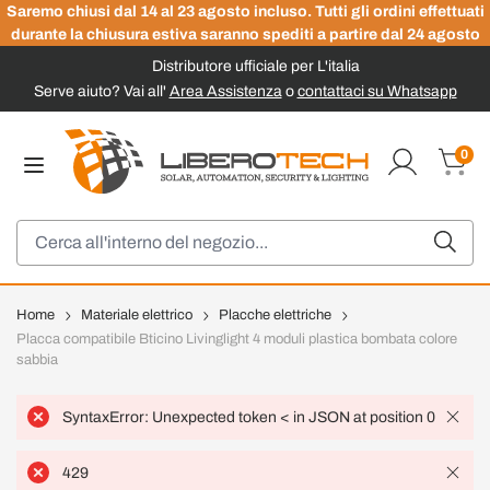
Saremo chiusi dal 14 al 23 agosto incluso. Tutti gli ordini effettuati
durante la chiusura estiva saranno spediti a partire dal 24 agosto
Distributore ufficiale per L'italia
Serve aiuto? Vai all'
Area Assistenza
o
contattaci su Whatsapp
Salta al contenuto
0
Carrel
Cerca
Home
Materiale elettrico
Placche elettriche
Placca compatibile Bticino Livinglight 4 moduli plastica bombata colore
sabbia
SyntaxError: Unexpected token < in JSON at position 0
429