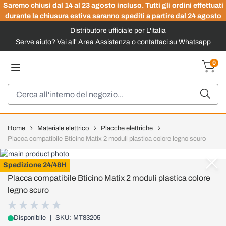
Saremo chiusi dal 14 al 23 agosto incluso. Tutti gli ordini effettuati
durante la chiusura estiva saranno spediti a partire dal 24 agosto
Distributore ufficiale per L'italia
Serve aiuto? Vai all'
Area Assistenza
o
contattaci su Whatsapp
Salta al contenuto
0
Carrel
Cerca
Home
Materiale elettrico
Placche elettriche
Placca compatibile Bticino Matix 2 moduli plastica colore legno scuro
ETTROIT
Spedizione 24/48H
Placca compatibile Bticino Matix 2 moduli plastica colore
legno scuro
Disponibile
|
SKU: MT83205