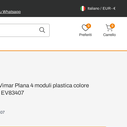
Italiano
EUR - €
su Whatsapp
0
0
Preferiti
Carrello
Vimar Plana 4 moduli plastica colore
it EV83407
407