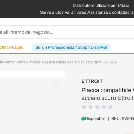
Distributore ufficiale per L'italia
Serve aiuto? Vai all'
Area Assistenza
o
contattaci 
OMO WEEK
Sei un Professionista? Scopri DistriMat
le Vimar Plana 4 moduli plastica colore acciaio scuro Ettroit EV83407
ETTROIT
Placca compatibile 
acciaio scuro Ettro
Disponibile
|
SKU: EV83