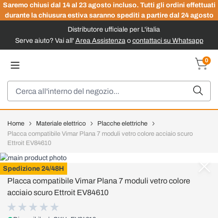
Saremo chiusi dal 14 al 23 agosto incluso. Tutti gli ordini effettuati
durante la chiusura estiva saranno spediti a partire dal 24 agosto
Distributore ufficiale per L'italia
Serve aiuto? Vai all'
Area Assistenza
o
contattaci su Whatsapp
Salta al contenuto
0
Carrel
Cerca
Home
Materiale elettrico
Placche elettriche
Placca compatibile Vimar Plana 7 moduli vetro colore acciaio scuro
Ettroit EV84610
ETTROIT
Spedizione 24/48H
Placca compatibile Vimar Plana 7 moduli vetro colore
acciaio scuro Ettroit EV84610