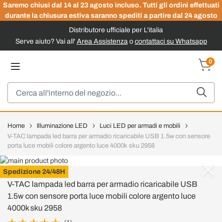
Saremo chiusi dal 14 al 23 agosto incluso. Tutti gli ordini effettuati
durante la chiusura estiva saranno spediti a partire dal 24 agosto
Distributore ufficiale per L'italia
Serve aiuto? Vai all'
Area Assistenza
o
contattaci su Whatsapp
Salta al contenuto
0
Carrel
Cerca
Home
Illuminazione LED
Luci LED per armadi e mobili
V-TAC lampada led barra per armadio ricaricabile USB 1.5w con sensore
porta luce mobili colore argento luce 4000k sku 2958
V-TAC
Spedizione 24/48H
V-TAC lampada led barra per armadio ricaricabile USB
1.5w con sensore porta luce mobili colore argento luce
4000k sku 2958