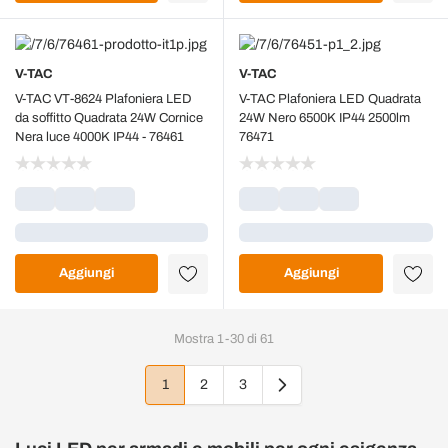
V-TAC
V-TAC
V-TAC VT-8624 Plafoniera LED
V-TAC Plafoniera LED Quadrata
da soffitto Quadrata 24W Cornice
24W Nero 6500K IP44 2500lm
Nera luce 4000K IP44 - 76461
76471
Caricamento...
Caricamento...
Aggiungi
Aggiungi
Mostra
1
-
30
di
61
1
2
3
Attualmente stai leggendo la pagina
Pagina
Pagina