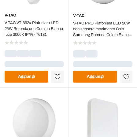
V-TAC
V-TAC
V-TAC VT-8624 Plafoniera LED
V-TAC PRO Plafoniera LED 20W
24W Rotonda con Cornice Bianca
con sensore movimento Chip
luce 3000K IP44 - 76181
Samsung Rotonda Colore Bianco
3in1 IP65 - 804-24
Caricamento...
Caricamento...
Aggiungi
Aggiungi