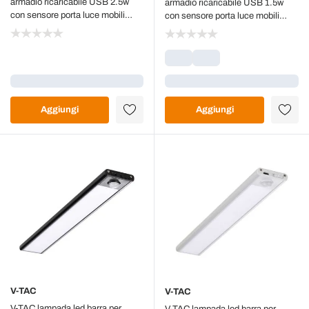
armadio ricaricabile USB 2.5w
armadio ricaricabile USB 1.5w
con sensore porta luce mobili
con sensore porta luce mobili
colore argento 4000k sku 2966
colore argento 3000k sku 2961
Caricamento...
Caricamento...
Aggiungi
Aggiungi
V-TAC
V-TAC
V-TAC lampada led barra per