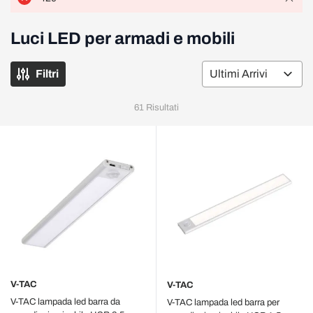
Luci LED per armadi e mobili
Filtri
Or
61
Risultati
V-TAC
V-TAC
V-TAC lampada led barra da
V-TAC lampada led barra per