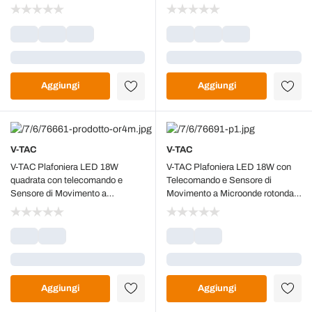
76331
76351
Caricamento...
Caricamento...
Aggiungi
Aggiungi
V-TAC
V-TAC
V-TAC Plafoniera LED 18W
V-TAC Plafoniera LED 18W con
quadrata con telecomando e
Telecomando e Sensore di
Sensore di Movimento a
Movimento a Microonde rotonda
Microonde corpo Bianco luce
Colore Nero 4000K IP44 - 76691
4000K IP44 - 76661
Caricamento...
Caricamento...
Aggiungi
Aggiungi