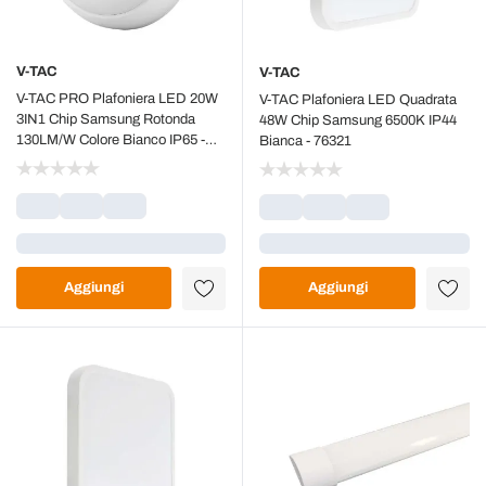
V-TAC
V-TAC
V-TAC PRO Plafoniera LED 20W
V-TAC Plafoniera LED Quadrata
3IN1 Chip Samsung Rotonda
48W Chip Samsung 6500K IP44
130LM/W Colore Bianco IP65 -
Bianca - 76321
801-24
Caricamento...
Caricamento...
Aggiungi
Aggiungi