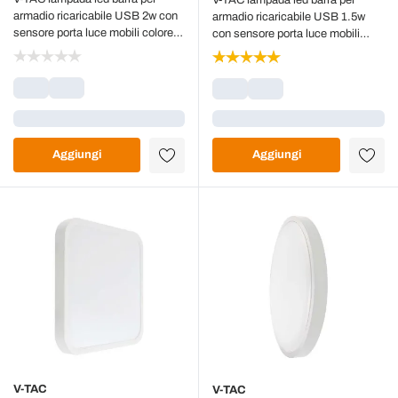
V-TAC lampada led barra per
armadio ricaricabile USB 2w con
armadio ricaricabile USB 1.5w
sensore porta luce mobili colore
con sensore porta luce mobili
nero 4000k sku 2963
colore argento luce 4000k sku
2958
Caricamento...
Caricamento...
Aggiungi
Aggiungi
V-TAC
V-TAC