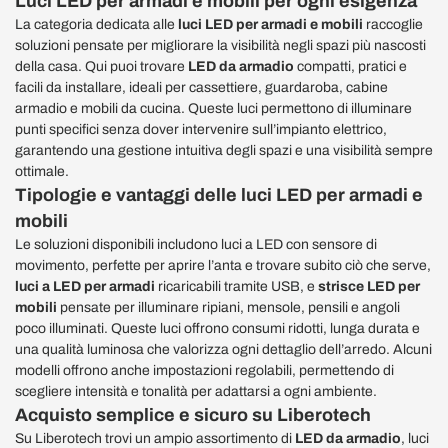
Luci LED per armadi e mobili per ogni esigenza
La categoria dedicata alle
luci LED per armadi e mobili
raccoglie
soluzioni pensate per migliorare la visibilità negli spazi più nascosti
della casa. Qui puoi trovare
LED da armadio
compatti, pratici e
facili da installare, ideali per cassettiere, guardaroba, cabine
armadio e mobili da cucina. Queste luci permettono di illuminare
punti specifici senza dover intervenire sull’impianto elettrico,
garantendo una gestione intuitiva degli spazi e una visibilità sempre
ottimale.
Tipologie e vantaggi delle luci LED per armadi e
mobili
Le soluzioni disponibili includono luci a LED con sensore di
movimento, perfette per aprire l’anta e trovare subito ciò che serve,
luci a LED per armadi
ricaricabili tramite USB, e
strisce LED per
mobili
pensate per illuminare ripiani, mensole, pensili e angoli
poco illuminati. Queste luci offrono consumi ridotti, lunga durata e
una qualità luminosa che valorizza ogni dettaglio dell’arredo. Alcuni
modelli offrono anche impostazioni regolabili, permettendo di
scegliere intensità e tonalità per adattarsi a ogni ambiente.
Acquisto semplice e sicuro su Liberotech
Su Liberotech trovi un ampio assortimento di
LED da armadio
, luci