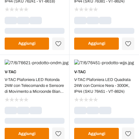
IP44 (SKU 76241 - VT-8618)
IP44 (SKU 76381 - VT-8624)
Caricamento...
Caricamento...
Aggiungi
Aggiungi
V-TAC
V-TAC
V-TAC Plafoniera LED Rotonda
V-TAC Plafoniera LED Quadrata
24W con Telecomando e Sensore
24W con Cornice Nera - 3000K,
di Movimento a Microonde Bianco
IP44 (SKU 76451 - VT-8624)
3000K IP44 – SKU 76621
Caricamento...
Caricamento...
Aggiungi
Aggiungi