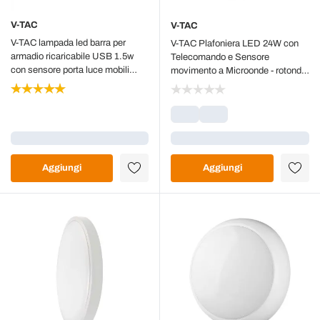
V-TAC
V-TAC
V-TAC lampada led barra per
V-TAC Plafoniera LED 24W con
armadio ricaricabile USB 1.5w
Telecomando e Sensore
con sensore porta luce mobili
movimento a Microonde - rotonda
colore nero 3000k sku 2960
di Colore Bianco 4000K IP44 -
76631
Caricamento...
Caricamento...
Aggiungi
Aggiungi