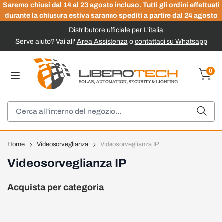
Saremo chiusi dal 14 al 23 agosto incluso. Tutti gli ordini effettuati
durante la chiusura estiva saranno spediti a partire dal 24 agosto
Distributore ufficiale per L'italia
Serve aiuto? Vai all'
Area Assistenza
o
contattaci su Whatsapp
Salta al contenuto
0
Carrel
Cerca
Home
Videosorveglianza
Videosorveglianza IP
Videosorveglianza IP
Acquista per categoria