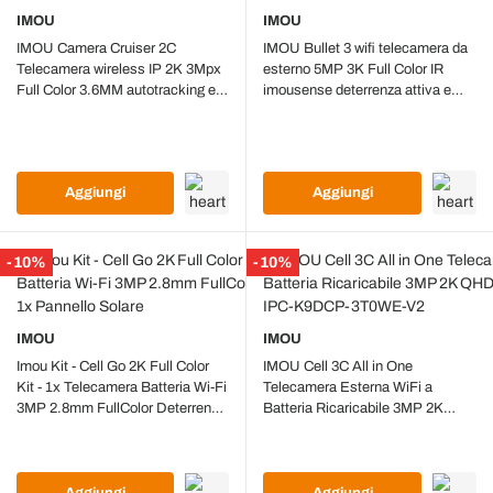
IMOU
IMOU
IMOU Camera Cruiser 2C
IMOU Bullet 3 wifi telecamera da
Telecamera wireless IP 2K 3Mpx
esterno 5MP 3K Full Color IR
Full Color 3.6MM autotracking e
imousense deterrenza attiva e
sirena / PTZ WI-FI IPC-S7CP-
sirena integrata IPC-S3EP-
3M0WE
5M0WE
Aggiungi
Aggiungi
-10%
-10%
IMOU
IMOU
Imou Kit - Cell Go 2K Full Color
IMOU Cell 3C All in One
Kit - 1x Telecamera Batteria Wi-Fi
Telecamera Esterna WiFi a
3MP 2.8mm FullColor Deterrenza
Batteria Ricaricabile 3MP 2K
Attiva + 1x Pannello Solare
QHD Con Pannello Solare IPC-
K9DCP-3T0WE-V2