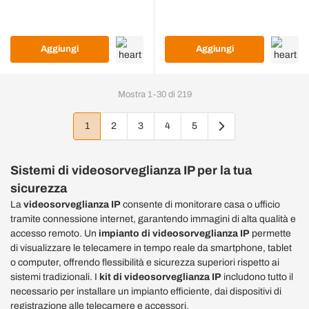
70934.122.WH
Aggiungi
Aggiungi
Mostra
1
-
30
di
219
1
2
3
4
5
Attualmente stai leggendo la pagina
Pagina
Pagina
Pagina
Pagina
Sistemi di
videosorveglianza
IP per la tua
sicurezza
La
videosorveglianza
IP
consente di monitorare casa o ufficio
tramite connessione internet, garantendo immagini di alta qualità e
accesso remoto. Un
impianto di
videosorveglianza
IP
permette
di visualizzare le telecamere in tempo reale da smartphone, tablet
o computer, offrendo flessibilità e sicurezza superiori rispetto ai
sistemi tradizionali. I
kit di videosorveglianza IP
includono tutto il
necessario per installare un impianto efficiente, dai dispositivi di
registrazione alle telecamere e accessori.