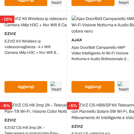
Aggiungi
Aggiungi
-10%
EZVIZ
AJAX
EZVIZ Kit Wireless ip
videosorveglianza - 4 x Wifi
Ajax DoorBell Campanello 4MP
Camera 4Mp H3C + Nvr Wifi 8
Video Intelligente AI Wi-Fi Visione
Canali CS-BW3844-KIT
Notturna e Audio Bidirezionale da
interno colore nero
Aggiungi
Aggiungi
-5%
-5%
EZVIZ
EZVIZ
EZVIZ CS-H8 3mp 2K –
Telecamera ip motorizzata Pan–