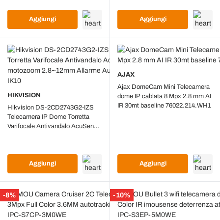
Aggiungi
Aggiungi
AJAX
Ajax DomeCam Mini Telecamera
HIKVISION
dome IP cablata 8 Mpx 2.8 mm AI
IR 30mt baseline 76022.214.WH1
Hikvision DS-2CD2743G2-IZS
Telecamera IP Dome Torretta
Varifocale Antivandalo AcuSense
HD+ 4Mpx motozoom 2.8~12mm
Allarme Audio Slot Micro SD IP67
IK10
Aggiungi
Aggiungi
-8%
-10%