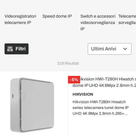
Videoregistratori
Speed dome IP
Switch e accessori
Telecame
telecamere IP
videosorveglianza
sorveglia
IP
Filtri
Or
219
Risultati
-5%
HIKVISION
Hikvision HWI-T280H Hiwatch
series telecamera turret dome IP
UHD 4K 8Mpx 2.8mm h.265+
Poe Onvif IP67