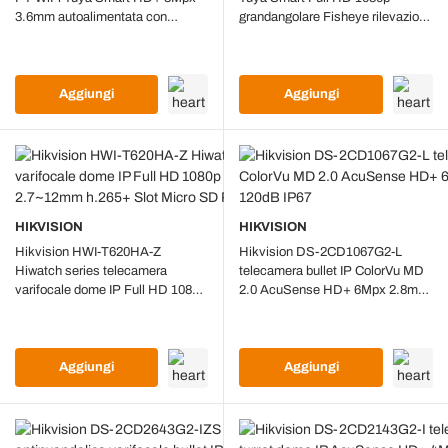
3.6mm autoalimentata con
grandangolare Fisheye rilevazione
pannello solare, audio e Slot
movimento notifiche push con
Micro SD Plastica Waterproof
Slot Micro SD Metallo
IP66
Aggiungi
Aggiungi
HIKVISION
HIKVISION
Hikvision HWI-T620HA-Z
Hikvision DS-2CD1067G2-L
Hiwatch series telecamera
telecamera bullet IP ColorVu MD
varifocale dome IP Full HD 1080p
2.0 AcuSense HD+ 6Mpx 2.8mm
2Mpx motozoom 2.7~12mm
WDR 120dB IP67
h.265+ Slot Micro SD Poe IP67
Aggiungi
Aggiungi