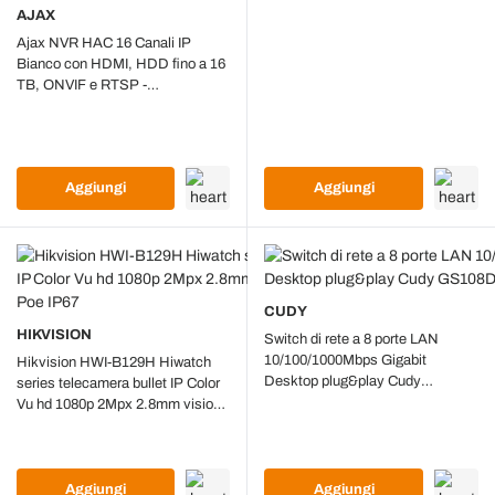
AJAX
Ajax NVR HAC 16 Canali IP
Bianco con HDMI, HDD fino a 16
TB, ONVIF e RTSP -
134506.122.WH1
Aggiungi
Aggiungi
CUDY
HIKVISION
Switch di rete a 8 porte LAN
10/100/1000Mbps Gigabit
Hikvision HWI-B129H Hiwatch
Desktop plug&play Cudy
series telecamera bullet IP Color
GS108D
Vu hd 1080p 2Mpx 2.8mm visione
a colori h.265+ Poe IP67
Aggiungi
Aggiungi