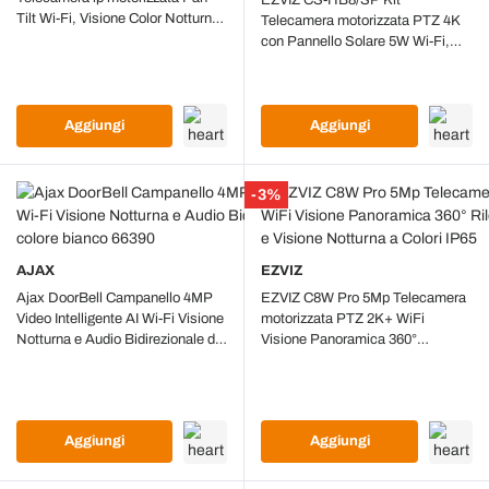
EZVIZ CS-HB8/SP Kit
Tilt Wi‑Fi, Visione Color Notturna,
Telecamera motorizzata PTZ 4K
Smart Tracking AI
con Pannello Solare 5W Wi-Fi,
Batteria a Lunga Durata,
Rilevamento AI intelligente e
Visione Notturna a Colori
Aggiungi
Aggiungi
-3%
AJAX
EZVIZ
Ajax DoorBell Campanello 4MP
EZVIZ C8W Pro 5Mp Telecamera
Video Intelligente AI Wi-Fi Visione
motorizzata PTZ 2K+ WiFi
Notturna e Audio Bidirezionale da
Visione Panoramica 360°
interno colore bianco 66390
Rilevamento AI intelligente e
Visione Notturna a Colori IP65
Aggiungi
Aggiungi