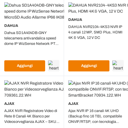
DAHUA
DAHUA
DAHUA NVR2104-4KS3 NVR IP
4 canali 12 MP, SMD Plus, HDMI
Dahua SD1A404DB-GNY
4K & VGA, 12 V DC
telecamera antivandalica speed
dome IP WizSense Network PTZ
4MP 4x Starlight MicroSD Audio
Allarme IP66 IK08
Aggiungi
Aggiungi
AJAX
AJAX
AJAX NVR Registratore Video di
Ajax NVR IP 16 canali 4K UHD
Rete 8 Canali 4K Bianco per
(Backup fino 16 TB), compatibile
Videosorveglianza AJAX – SKU
ONVIF/RTSP, con tecnologia
709361.22.WH
JetSparrow e SmartBracket