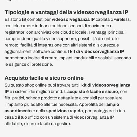
Tipologie e vantaggi della videosorveglianza IP
Esistono kit completi per
videosorveglianza IP
cablata o wireless,
con telecamere indoor e outdoor, sensori di movimento e
registratori con archiviazione cloud o locale. I vantaggi principali
comprendono qualità video superiore, possibilità di controllo
remoto, facilità di integrazione con altri sistemi di sicurezza e
aggiornamenti software continui. I
kit di videosorveglianza IP
permettono inoltre di creare impianti modulabili e scalabili secondo
le esigenze di protezione.
Acquisto facile e sicuro online
Su questo shop online puoi trovare tutti i
kit di videosorveglianza
IP
e i sistemi dei migliori brand. L’
acquisto è facile e sicuro
, con
filtri pratici, schede prodotto dettagliate e consigli per scegliere
l’impianto più adatto alle tue necessità. Approfitta dell’
ampio
assortimento
e della
spedizione rapida
, per proteggere la tua
casa o il tuo ufficio con un sistema di videosorveglianza IP
affidabile, sicuro e facile da gestire.