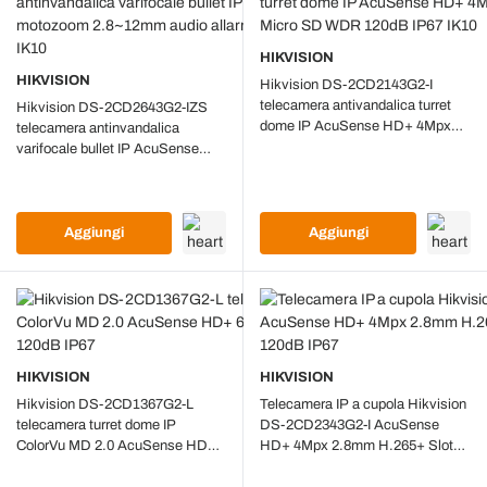
HIKVISION
HIKVISION
Hikvision DS-2CD2143G2-I
telecamera antivandalica turret
Hikvision DS-2CD2643G2-IZS
dome IP AcuSense HD+ 4Mpx
telecamera antinvandalica
2.8mm H.265+ Slot Micro SD
varifocale bullet IP AcuSense
WDR 120dB IP67 IK10
HD+ 4Mpx motozoom 2.8~12mm
audio allarme Slot Micro SD IP67
IK10
Aggiungi
Aggiungi
HIKVISION
HIKVISION
Hikvision DS-2CD1367G2-L
Telecamera IP a cupola Hikvision
telecamera turret dome IP
DS-2CD2343G2-I AcuSense
ColorVu MD 2.0 AcuSense HD+
HD+ 4Mpx 2.8mm H.265+ Slot
6Mpx 2.8mm WDR 120dB IP67
Micro SD WDR 120dB IP67