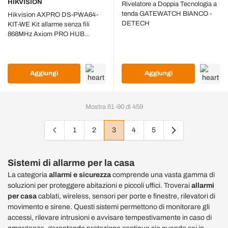
HIKVISION
Rivelatore a Doppia Tecnologia a
tenda GATEWATCH BIANCO -
Hikvision AXPRO DS-PWA64-
DETECH
KIT-WE Kit allarme senza fili
868MHz Axiom PRO HUB
wireless antifurto casa 64 zone
app mobile colore bianco
Aggiungi
Aggiungi
Mostra
61
-
90
di
459
1
2
3
4
5
Pagina
Pagina
Attualmente stai leggendo la pagina
Pagina
Pagina
Sistemi di allarme per la casa
La categoria
allarmi e sicurezza
comprende una vasta gamma di
soluzioni per proteggere abitazioni e piccoli uffici. Troverai
allarmi
per casa
cablati, wireless, sensori per porte e finestre, rilevatori di
movimento e sirene. Questi sistemi permettono di monitorare gli
accessi, rilevare intrusioni e avvisare tempestivamente in caso di