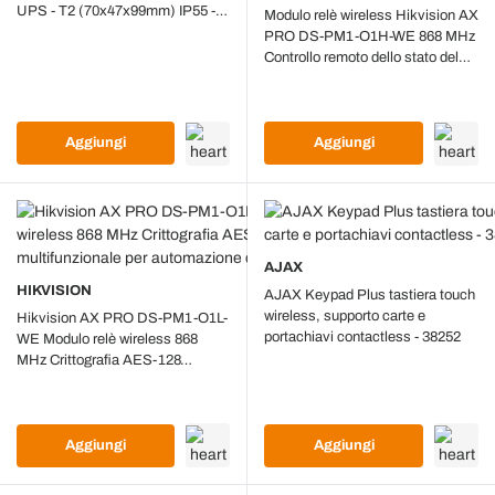
UPS - T2 (70x47x99mm) IP55 -
Modulo relè wireless Hikvision AX
11943
PRO DS-PM1-O1H-WE 868 MHz
Controllo remoto dello stato del
dispositivo con contatore di
energia integrato
Aggiungi
Aggiungi
AJAX
HIKVISION
AJAX Keypad Plus tastiera touch
wireless, supporto carte e
Hikvision AX PRO DS-PM1-O1L-
portachiavi contactless - 38252
WE Modulo relè wireless 868
MHz Crittografia AES-128
Controllo remoto multifunzionale
per automazione domestica
Aggiungi
Aggiungi