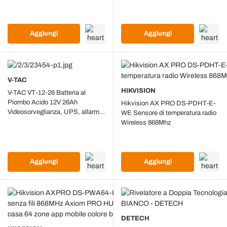
Aggiungi
Aggiungi
V-TAC
HIKVISION
V-TAC VT-12-26 Batteria al
Piombo Acido 12V 26Ah
Hikvision AX PRO DS-PDHT-E-
Videosorveglianza, UPS, allarme
WE Sensore di temperatura radio
Terminali M5 175*165*127mm -
Wireless 868Mhz
23454
Aggiungi
Aggiungi
DETECH