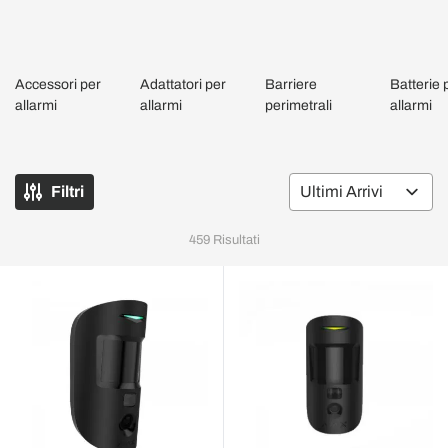
Accessori per
Adattatori per
Barriere
Batterie 
allarmi
allarmi
perimetrali
allarmi
Filtri
Or
459
Risultati