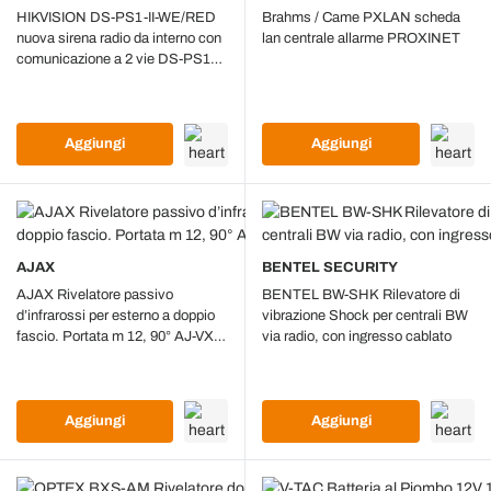
HIKVISION DS-PS1-II-WE/RED
Brahms / Came PXLAN scheda
nuova sirena radio da interno con
lan centrale allarme PROXINET
comunicazione a 2 vie DS-PS1-2-
WE Ax Pro
Aggiungi
Aggiungi
AJAX
BENTEL SECURITY
AJAX Rivelatore passivo
BENTEL BW-SHK Rilevatore di
d’infrarossi per esterno a doppio
vibrazione Shock per centrali BW
fascio. Portata m 12, 90° AJ-VXI-
via radio, con ingresso cablato
R
Aggiungi
Aggiungi