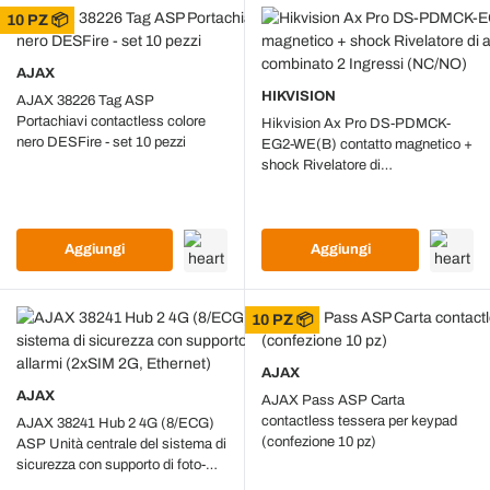
10 PZ 📦
AJAX
HIKVISION
AJAX 38226 Tag ASP
Portachiavi contactless colore
Hikvision Ax Pro DS-PDMCK-
nero DESFire - set 10 pezzi
EG2-WE(B) contatto magnetico +
shock Rivelatore di
apertura,Rilevamento combinato
2 Ingressi (NC/NO)
Aggiungi
Aggiungi
10 PZ 📦
AJAX
AJAX
AJAX Pass ASP Carta
contactless tessera per keypad
AJAX 38241 Hub 2 4G (8/ECG)
(confezione 10 pz)
ASP Unità centrale del sistema di
sicurezza con supporto di foto-
verifica degli allarmi (2xSIM 2G,