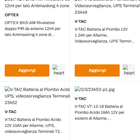
OPTEX
V-TAC
OPTEX BXS-AM Rivelatore
doppio PIR da esterno 12mt per
V-TAC Batteria al Piombo 12V
lato Antimasking 4 zone di
1.2Ah per Allarme,
rilevamento
Videosorveglianza, UPS Terminali
T1 97*43*52mm - 23449
Aggiungi
Aggiungi
V-TAC
V-TAC VT-12-18 Batteria al
V-TAC
Piombo Acido 18Ah 12V per
sistemi di Allarme,
V-TAC Batteria al Piombo Acido
Videosorveglianza, UPS - M5 -
12V 10Ah per Allarme, UPS,
23453
videosorveglianza Terminali T2
178*35*60mm 23452