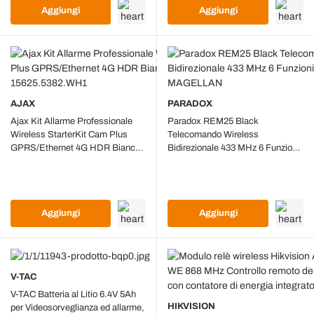
Aggiungi
Aggiungi
AJAX
PARADOX
Ajax Kit Allarme Professionale
Paradox REM25 Black
Wireless StarterKit Cam Plus
Telecomando Wireless
GPRS/Ethernet 4G HDR Bianco
Bidirezionale 433 MHz 6 Funzioni
– Cod. 15625.5382.WH1
per Sistemi Antifurto MAGELLAN
Aggiungi
Aggiungi
V-TAC
V-TAC Batteria al Litio 6.4V 5Ah
HIKVISION
per Videosorveglianza ed allarme,