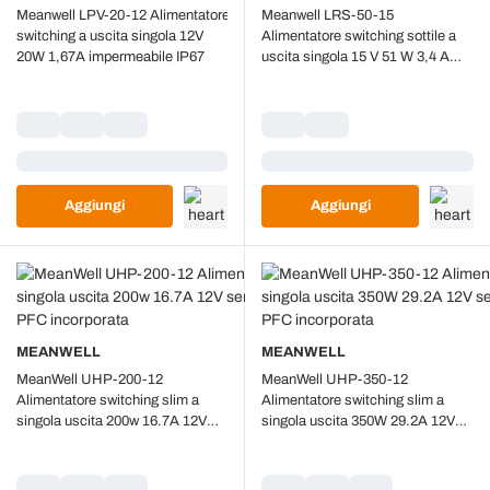
Meanwell LPV-20-12 Alimentatore
Meanwell LRS-50-15
switching a uscita singola 12V
Alimentatore switching sottile a
20W 1,67A impermeabile IP67
uscita singola 15 V 51 W 3,4 A
IP20
Caricamento...
Caricamento...
Aggiungi
Aggiungi
MEANWELL
MEANWELL
MeanWell UHP-200-12
MeanWell UHP-350-12
Alimentatore switching slim a
Alimentatore switching slim a
singola uscita 200w 16.7A 12V
singola uscita 350W 29.2A 12V
senza ventola funzione PFC
senza ventola funzione PFC
incorporata
incorporata