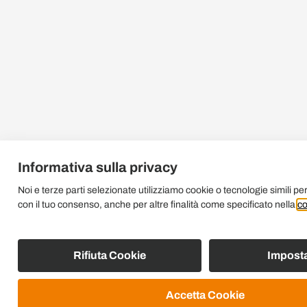
Informativa sulla privacy
Noi e terze parti selezionate utilizziamo cookie o tecnologie simili per
con il tuo consenso, anche per altre finalità come specificato nella
co
Rifiuta Cookie
Imposta
Accetta Cookie