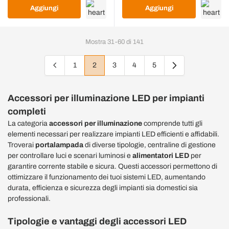
Aggiungi
Aggiungi
Mostra
31
-
60
di
141
1
2
3
4
5
Pagina
Attualmente stai leggendo la pagina
Pagina
Pagina
Pagina
Accessori per illuminazione LED per impianti
completi
La categoria
accessori per illuminazione
comprende tutti gli
elementi necessari per realizzare impianti LED efficienti e affidabili.
Troverai
portalampada
di diverse tipologie, centraline di gestione
per controllare luci e scenari luminosi e
alimentatori LED
per
garantire corrente stabile e sicura. Questi accessori permettono di
ottimizzare il funzionamento dei tuoi sistemi LED, aumentando
durata, efficienza e sicurezza degli impianti sia domestici sia
professionali.
Tipologie e vantaggi degli accessori LED