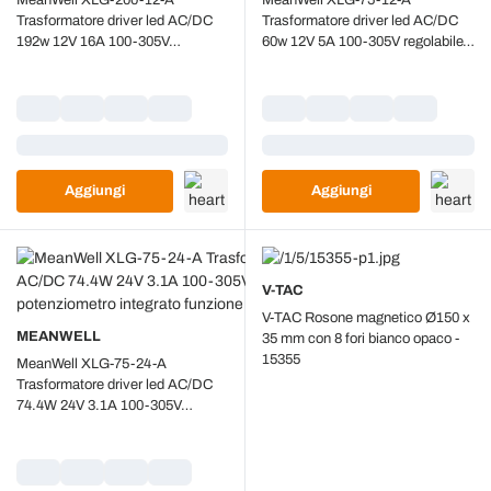
Trasformatore driver led AC/DC
Trasformatore driver led AC/DC
192w 12V 16A 100-305V
60w 12V 5A 100-305V regolabile
regolabile potenziometro integrato
potenziometro integrato funzione
funzione PFC Waterproof IP67
PFC Waterproof IP67
Caricamento...
Caricamento...
Aggiungi
Aggiungi
V-TAC
V-TAC Rosone magnetico Ø150 x
MEANWELL
35 mm con 8 fori bianco opaco -
15355
MeanWell XLG-75-24-A
Trasformatore driver led AC/DC
74.4W 24V 3.1A 100-305V
regolabile potenziometro integrato
funzione PFC Waterproof IP67