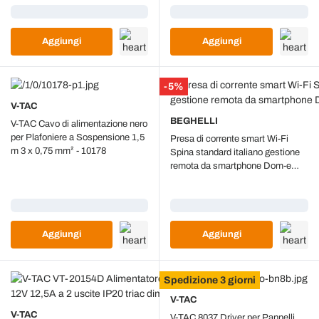
Caricamento...
Caricamento...
Aggiungi
Aggiungi
-5%
V-TAC
BEGHELLI
V-TAC Cavo di alimentazione nero
per Plafoniere a Sospensione 1,5
Presa di corrente smart Wi-Fi
m 3 x 0,75 mm² - 10178
Spina standard italiano gestione
remota da smartphone Dom-e
Beghelli 60001
Caricamento...
Caricamento...
Aggiungi
Aggiungi
Spedizione 3 giorni
V-TAC
V-TAC
V-TAC 8037 Driver per Pannelli