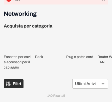
Networking
Acquista per categoria
Fascette per cavi
Rack
Plug e patch cord
Router Wi
e accessori per il
LAN
cablaggio
Filtri
Or
140
Risultati