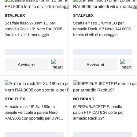
STALFLEX
STALFLEX
Scaffale fisso 270mm 1U per
Scaffale fisso 170mm 1U per
armadio Rack 19" Nero RAL9005
armadio Rack 19" Nero RAL9005
fornito di viti di montaggio
fornito di viti di montaggio
Caricamento...
Caricamento...
Avvisami
Avvisami
STALFLEX
NO BRAND
Armadio rack 19" 3U 180mm
90PP24/RJ6CFTP Pannello
pensile verticale a parete Nero
patch FTP CAT6 24 porte per
RAL9005 con sportello per DVR /
armadio Rack 19"
NVR CCTV
Caricamento...
Caricamento...