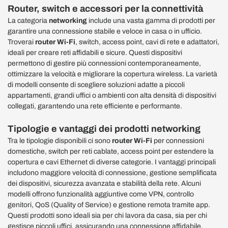
Router, switch e accessori per la connettività
La categoria
networking
include una vasta gamma di prodotti per
garantire una connessione stabile e veloce in casa o in ufficio.
Troverai
router Wi-Fi
, switch, access point, cavi di rete e adattatori,
ideali per creare reti affidabili e sicure. Questi dispositivi
permettono di gestire più connessioni contemporaneamente,
ottimizzare la velocità e migliorare la copertura wireless. La varietà
di modelli consente di scegliere soluzioni adatte a piccoli
appartamenti, grandi uffici o ambienti con alta densità di dispositivi
collegati, garantendo una rete efficiente e performante.
Tipologie e vantaggi dei prodotti networking
Tra le tipologie disponibili ci sono
router Wi-Fi
per connessioni
domestiche, switch per reti cablate, access point per estendere la
copertura e cavi Ethernet di diverse categorie. I vantaggi principali
includono maggiore velocità di connessione, gestione semplificata
dei dispositivi, sicurezza avanzata e stabilità della rete. Alcuni
modelli offrono funzionalità aggiuntive come VPN, controllo
genitori, QoS (Quality of Service) e gestione remota tramite app.
Questi prodotti sono ideali sia per chi lavora da casa, sia per chi
gestisce piccoli uffici, assicurando una connessione affidabile,