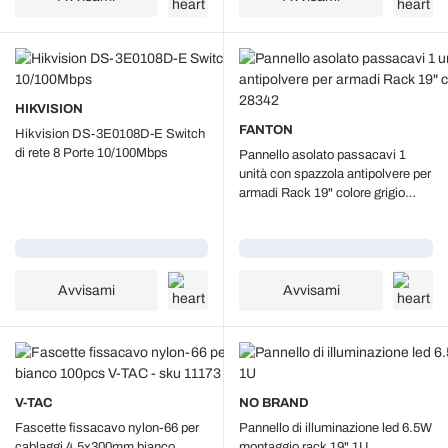
HIKVISION
FANTON
Hikvision DS-3E0108D-E Switch
di rete 8 Porte 10/100Mbps
Pannello asolato passacavi 1
unità con spazzola antipolvere per
armadi Rack 19" colore grigio
Fanton 28342
Caricamento...
Caricamento...
Avvisami
Avvisami
V-TAC
NO BRAND
Fascette fissacavo nylon-66 per
Pannello di illuminazione led 6.5W
cablaggi 4.5x300mm bianco
montaggio rack 19" 1U