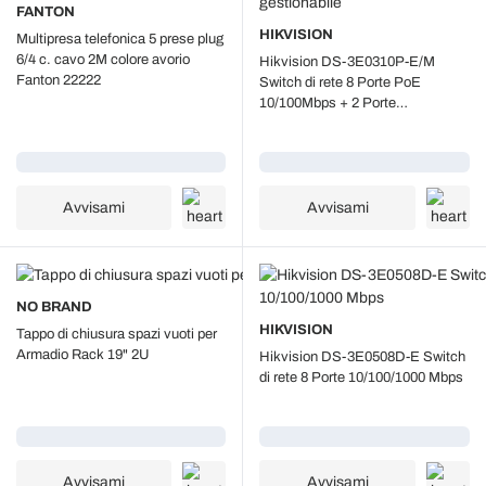
FANTON
HIKVISION
Multipresa telefonica 5 prese plug
6/4 c. cavo 2M colore avorio
Hikvision DS-3E0310P-E/M
Fanton 22222
Switch di rete 8 Porte PoE
10/100Mbps + 2 Porte
10/100/1000Mbps 60W non
gestionabile
Caricamento...
Caricamento...
Avvisami
Avvisami
NO BRAND
HIKVISION
Tappo di chiusura spazi vuoti per
Armadio Rack 19" 2U
Hikvision DS-3E0508D-E Switch
di rete 8 Porte 10/100/1000 Mbps
Caricamento...
Caricamento...
Avvisami
Avvisami