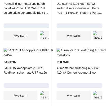
Pannelli di permutazione patch
Dahua PFS3106-4ET-60-V2
panel 24 Porte UTP CAT5E 1U
switch di rete industriale 3 Porte
colore grigio per armadio rack 19"
PoE + 1 Porta Hi-PoE + 1 Porta
Fanton 23422
SFP + 1 Porta Uplink Base-T
1000Mbps Guida DIN
Caricamento...
Caricamento...
Avvisami
Avvisami
FANTON
PULSAR
FANTON Accoppiatore 8/8 c.
Alimentatore switching 48V PoE
RJ45 non schermato UTP cat5e
4x0,4A Contenitore metallico
Caricamento...
Caricamento...
Avvisami
Avvisami