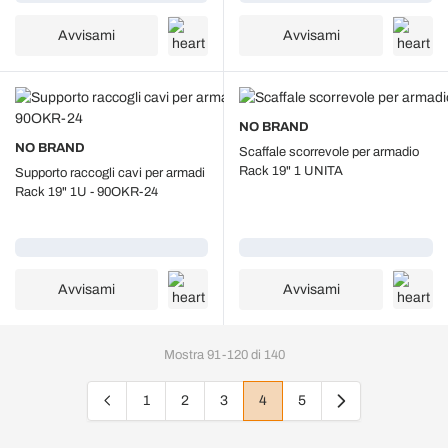
Avvisami
Avvisami
NO BRAND
NO BRAND
Scaffale scorrevole per armadio
Rack 19" 1 UNITA
Supporto raccogli cavi per armadi
Rack 19" 1U - 90OKR-24
Caricamento...
Caricamento...
Avvisami
Avvisami
Mostra
91
-
120
di
140
1
2
3
4
5
Pagina
Pagina
Pagina
Attualmente stai leggendo la 
Pagina