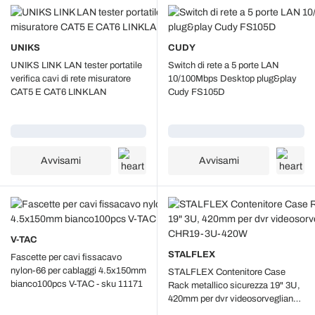
UNIKS
CUDY
UNIKS LINK LAN tester portatile
Switch di rete a 5 porte LAN
verifica cavi di rete misuratore
10/100Mbps Desktop plug&play
CAT5 E CAT6 LINKLAN
Cudy FS105D
Caricamento...
Caricamento...
Avvisami
Avvisami
V-TAC
STALFLEX
Fascette per cavi fissacavo
nylon-66 per cablaggi 4.5x150mm
STALFLEX Contenitore Case
bianco100pcs V-TAC - sku 11171
Rack metallico sicurezza 19" 3U,
420mm per dvr videosorveglianza
con chiave CHR19-3U-420W